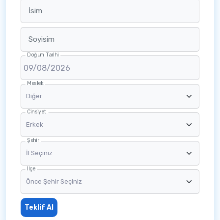
İsim
Soyisim
Doğum Tarihi
Meslek
Cinsiyet
Şehir
İlçe
Teklif Al